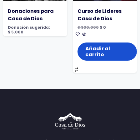
Donaciones para
Curso de Líderes
Casa de Dios
Casa de Dios
El
El
Donación sugerida:
$
300.000
$
0
precio
precio
$
5.000
original
actual
era:
es:
$ 300.000.
$ 0.
Añadir al
carrito