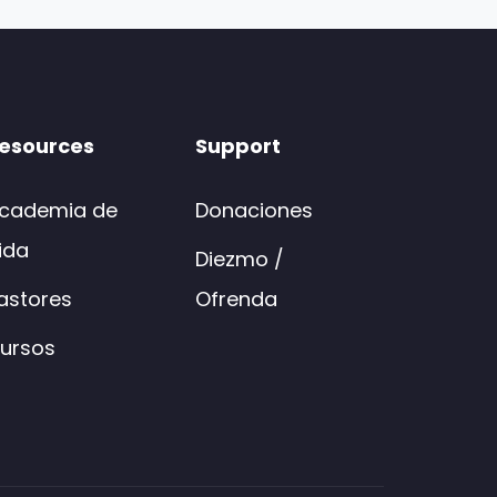
esources
Support
cademia de
Donaciones
ida
Diezmo /
astores
Ofrenda
ursos