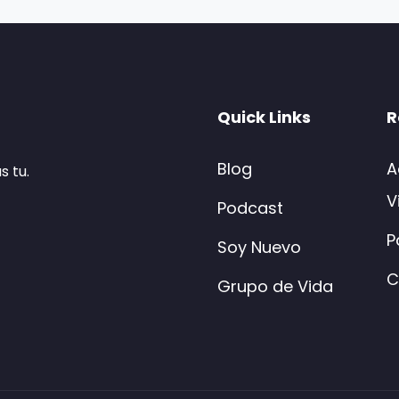
Quick Links
R
Blog
A
s tu.
V
Podcast
P
Soy Nuevo
C
Grupo de Vida